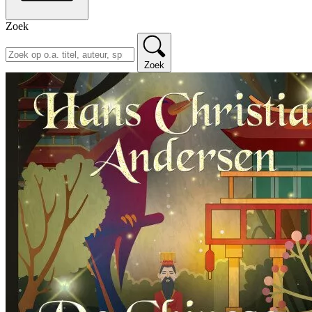
Zoek
Zoek