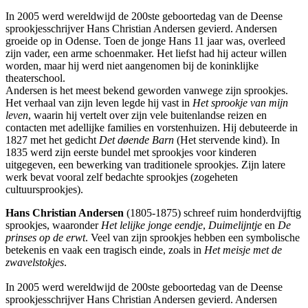
In 2005 werd wereldwijd de 200ste geboortedag van de Deense
sprookjesschrijver Hans Christian Andersen gevierd. Andersen
groeide op in Odense. Toen de jonge Hans 11 jaar was, overleed
zijn vader, een arme schoenmaker. Het liefst had hij acteur willen
worden, maar hij werd niet aangenomen bij de koninklijke
theaterschool.
Andersen is het meest bekend geworden vanwege zijn sprookjes.
Het verhaal van zijn leven legde hij vast in
Het sprookje van mijn
leven
, waarin hij vertelt over zijn vele buitenlandse reizen en
contacten met adellijke families en vorstenhuizen. Hij debuteerde in
1827 met het gedicht
Det døende Barn
(Het stervende kind). In
1835 werd zijn eerste bundel met sprookjes voor kinderen
uitgegeven, een bewerking van traditionele sprookjes. Zijn latere
werk bevat vooral zelf bedachte sprookjes (zogeheten
cultuursprookjes).
Hans Christian Andersen
(1805-1875) schreef ruim honderdvijftig
sprookjes, waaronder
Het lelijke jonge eendje
,
Duimelijntje
en
De
prinses op de erwt
. Veel van zijn sprookjes hebben een symbolische
betekenis en vaak een tragisch einde, zoals in
Het meisje met de
zwavelstokjes
.
In 2005 werd wereldwijd de 200ste geboortedag van de Deense
sprookjesschrijver Hans Christian Andersen gevierd. Andersen