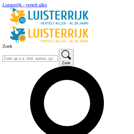
Luisterrijk - vertelt alles
Zoek
Zoek