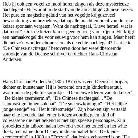
Heb jij ooit een vogel zó mooi horen zingen als deze mysterieuze
nachtegaal? Hij woont in de stad van de almachtige Chinese keizer.
Het pure en magische geluid van het vogeltje krijgt zoveel
bewondering van bezoekers, dat zij alle pracht en praal van de rijke
keizer spontaan vergeten. Want de nachtegaal, 'Lieve hemel, wat is
dat mooi!'. Ook de keizer kan er geen genoeg van krijgen. Hij krijgt
een namaakvogel die voor eeuwig voor hem kan zingen. Maar heeft
die net zo'n wonderschone stem als de echte nachtegaal? Laat je in
‘De Chinese nachtegaal’ betoveren door het wereldberoemde
sprookje van de Deense schrijver en dichter Hans Christian
Andersen.
Hans Christian Andersen (1805-1875) was een Deense schrijver,
dichter en kunstenaar. Hij is beroemd om zijn kinderliteratuur,
waaronder de geliefde sprookjes "De nieuwe kleren van de keizer",
"De kleine zeemeermin", "De Chinese nachtegaal", "De
standvastige tinnen soldaat", "De sneeuwkoningin", "Het lelijke
jonge eendje" en "Het lucifersmeisje". Zijn boeken zijn vertaald
naar elke levende taal, en er is tegenwoordig geen kind of
volwassene die niet bekend is met zijn speelse personages. Zijn
sprookjes zijn talloze malen bewerkt voor het toneel en het witte
doek, met name door Disney in de animatiefilms "De kleine
zeemeermin" in 1989 en "Frozen", dat losjes gebaseerd is op "De