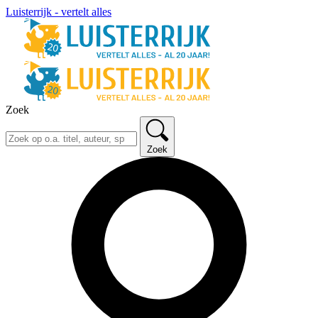
Luisterrijk - vertelt alles
Zoek
Zoek