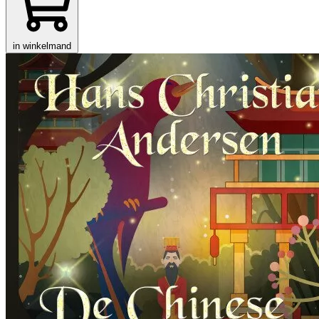
in winkelmand