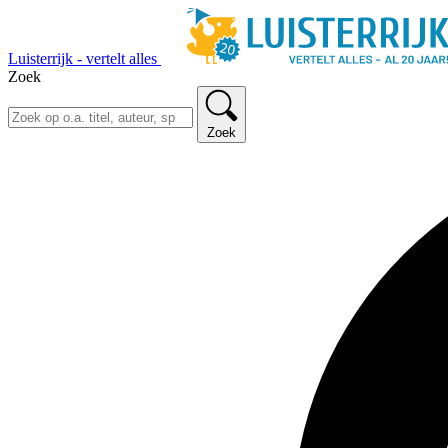
Luisterrijk - vertelt alles
Zoek
Zoek