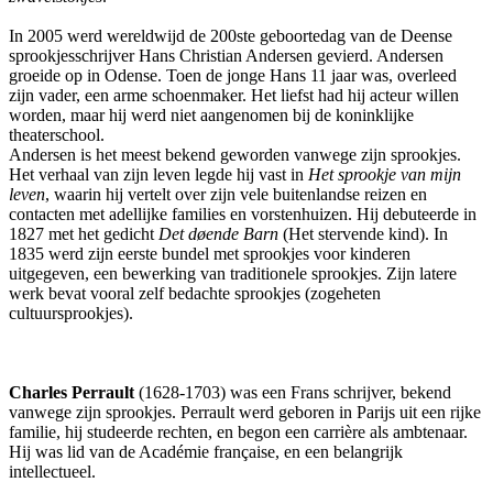
In 2005 werd wereldwijd de 200ste geboortedag van de Deense
sprookjesschrijver Hans Christian Andersen gevierd. Andersen
groeide op in Odense. Toen de jonge Hans 11 jaar was, overleed
zijn vader, een arme schoenmaker. Het liefst had hij acteur willen
worden, maar hij werd niet aangenomen bij de koninklijke
theaterschool.
Andersen is het meest bekend geworden vanwege zijn sprookjes.
Het verhaal van zijn leven legde hij vast in
Het sprookje van mijn
leven
, waarin hij vertelt over zijn vele buitenlandse reizen en
contacten met adellijke families en vorstenhuizen. Hij debuteerde in
1827 met het gedicht
Det døende Barn
(Het stervende kind). In
1835 werd zijn eerste bundel met sprookjes voor kinderen
uitgegeven, een bewerking van traditionele sprookjes. Zijn latere
werk bevat vooral zelf bedachte sprookjes (zogeheten
cultuursprookjes).
Charles Perrault
(1628-1703) was een Frans schrijver, bekend
vanwege zijn sprookjes. Perrault werd geboren in Parijs uit een rijke
familie, hij studeerde rechten, en begon een carrière als ambtenaar.
Hij was lid van de Académie française, en een belangrijk
intellectueel.