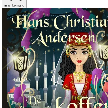
in winkelmand