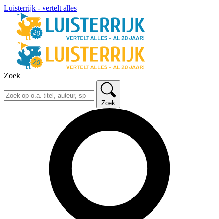
Luisterrijk - vertelt alles
Zoek
Zoek