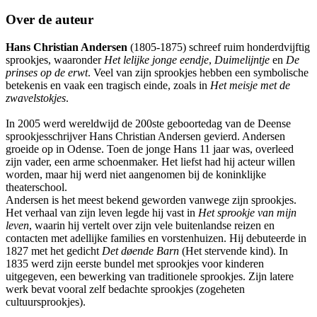
Over de auteur
Hans Christian Andersen
(1805-1875) schreef ruim honderdvijftig
sprookjes, waaronder
Het lelijke jonge eendje
,
Duimelijntje
en
De
prinses op de erwt
. Veel van zijn sprookjes hebben een symbolische
betekenis en vaak een tragisch einde, zoals in
Het meisje met de
zwavelstokjes
.
In 2005 werd wereldwijd de 200ste geboortedag van de Deense
sprookjesschrijver Hans Christian Andersen gevierd. Andersen
groeide op in Odense. Toen de jonge Hans 11 jaar was, overleed
zijn vader, een arme schoenmaker. Het liefst had hij acteur willen
worden, maar hij werd niet aangenomen bij de koninklijke
theaterschool.
Andersen is het meest bekend geworden vanwege zijn sprookjes.
Het verhaal van zijn leven legde hij vast in
Het sprookje van mijn
leven
, waarin hij vertelt over zijn vele buitenlandse reizen en
contacten met adellijke families en vorstenhuizen. Hij debuteerde in
1827 met het gedicht
Det døende Barn
(Het stervende kind). In
1835 werd zijn eerste bundel met sprookjes voor kinderen
uitgegeven, een bewerking van traditionele sprookjes. Zijn latere
werk bevat vooral zelf bedachte sprookjes (zogeheten
cultuursprookjes).