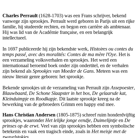
Charles Perrault
(1628-1703) was een Frans schrijver, bekend
vanwege zijn sprookjes. Perrault werd geboren in Parijs uit een rijke
familie, hij studeerde rechten, en begon een carrière als ambtenaar.
Hij was lid van de Académie française, en een belangrijk
intellectueel.
In 1697 publiceerde hij zijn bekendste werk,
Histoires ou contes du
temps passé, avec des moralités: Contes de ma mère l'Oye
. Het is
een verzameling volksverhalen en sprookjes. Het werd een
internationaal beroemd boek onder zijn ondertitel, en de verhalen
zijn bekend als
Sprookjes van Moeder de Gans
. Meteen was een
nieuw literair genre geboren: het sprookje.
Bekende sprookjes uit de verzameling van Perrault zijn
Assepoester
,
Blauwbaard
,
De Schone Slaapster in het bos
,
De gelaarsde kat
,
Kleinduimpje
en
Roodkapje
. Dit laatste sprookje kreeg na de
bewerking van de gebroeders Grimm een happy end mee.
Hans Christian Andersen
(1805-1875) schreef ruim honderdvijftig
sprookjes, waaronder
Het lelijke jonge eendje
,
Duimelijntje
en
De
prinses op de erwt
. Veel van zijn sprookjes hebben een symbolische
betekenis en vaak een tragisch einde, zoals in
Het meisje met de
zwavelstokjes
.