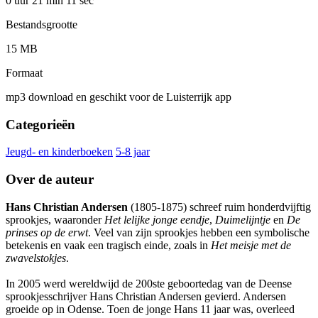
0 uur 21 min
11 sec
Bestandsgrootte
15 MB
Formaat
mp3 download en geschikt voor de Luisterrijk app
Categorieën
Jeugd- en kinderboeken
5-8 jaar
Over de auteur
Hans Christian Andersen
(1805-1875) schreef ruim honderdvijftig
sprookjes, waaronder
Het lelijke jonge eendje
,
Duimelijntje
en
De
prinses op de erwt
. Veel van zijn sprookjes hebben een symbolische
betekenis en vaak een tragisch einde, zoals in
Het meisje met de
zwavelstokjes
.
In 2005 werd wereldwijd de 200ste geboortedag van de Deense
sprookjesschrijver Hans Christian Andersen gevierd. Andersen
groeide op in Odense. Toen de jonge Hans 11 jaar was, overleed