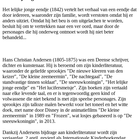
Het lelijke jonge eendje (1842) vertelt het verhaal van een eendje dat
door iedereen, waaronder zijn familie, wordt verstoten omdat hij er
anders uitziet. Omdat hij het beu is om uitgelachen te worden,
besluit hij om te vertrekken naar een ver oord, maar door de
personages die hij onderweg ontmoet wordt hij niet beter
behandeld...
Hans Christian Andersen (1805-1875) was een Deense schrijver,
dichter en kunstenaar. Hij is beroemd om zijn kinderliteratuur,
waaronder de geliefde sprookjes "De nieuwe kleeren van den
keizer", "De kleine zeemeermin", "De nachtegaal", "De
standvastige tinnen soldaat", "De sneeuwkoningin", "Het lelijke
jonge eendje" en "Het lucifersmeisje". Zijn boeken zijn vertaald
naar elke levende taal, en er is tegenwoordig geen kind of
volwassene die niet bekend is met zijn speelse personages. Zijn
sprookjes zijn talloze malen bewerkt voor het toneel en het witte
doek, met name door Disney in de animatiefilms "De kleine
zeemeermin" in 1989 en "Frozen", wat losjes gebaseerd is op "De
sneeuwkoningin", in 2013.
Dankzij Andersens bijdrage aan kinderliteratuur wordt zijn
verjaardag, 2 april, gevierd als Internationale Kinderboekendag.