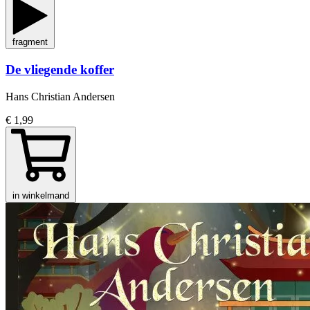
fragment
De vliegende koffer
Hans Christian Andersen
€ 1,99
in winkelmand