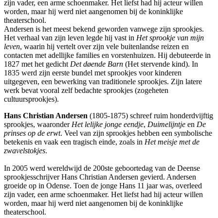
zijn vader, een arme schoenmaker. Het liefst had hij acteur willen
worden, maar hij werd niet aangenomen bij de koninklijke
theaterschool.
Andersen is het meest bekend geworden vanwege zijn sprookjes.
Het verhaal van zijn leven legde hij vast in
Het sprookje van mijn
leven
, waarin hij vertelt over zijn vele buitenlandse reizen en
contacten met adellijke families en vorstenhuizen. Hij debuteerde in
1827 met het gedicht
Det døende Barn
(Het stervende kind). In
1835 werd zijn eerste bundel met sprookjes voor kinderen
uitgegeven, een bewerking van traditionele sprookjes. Zijn latere
werk bevat vooral zelf bedachte sprookjes (zogeheten
cultuursprookjes).
Hans Christian Andersen
(1805-1875) schreef ruim honderdvijftig
sprookjes, waaronder
Het lelijke jonge eendje
,
Duimelijntje
en
De
prinses op de erwt
. Veel van zijn sprookjes hebben een symbolische
betekenis en vaak een tragisch einde, zoals in
Het meisje met de
zwavelstokjes
.
In 2005 werd wereldwijd de 200ste geboortedag van de Deense
sprookjesschrijver Hans Christian Andersen gevierd. Andersen
groeide op in Odense. Toen de jonge Hans 11 jaar was, overleed
zijn vader, een arme schoenmaker. Het liefst had hij acteur willen
worden, maar hij werd niet aangenomen bij de koninklijke
theaterschool.