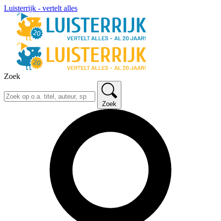
Luisterrijk - vertelt alles
Zoek
Zoek