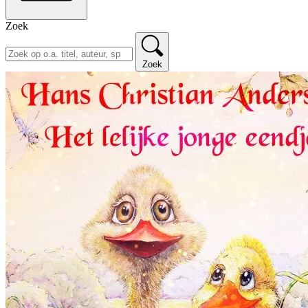
Zoek
Zoek