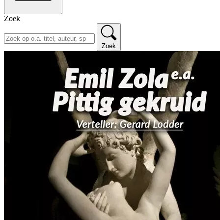
Zoek
Zoek