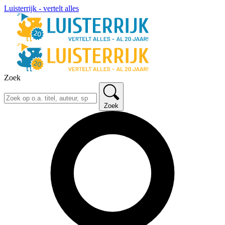
Luisterrijk - vertelt alles
Zoek
Zoek