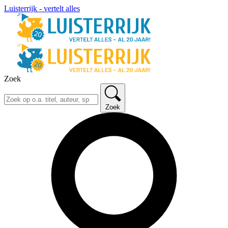
Luisterrijk - vertelt alles
Zoek
Zoek