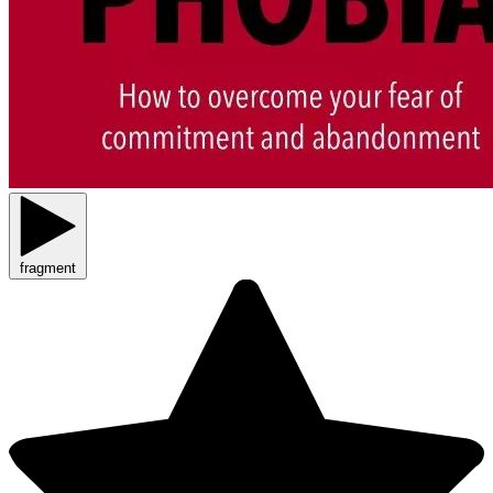
fragment