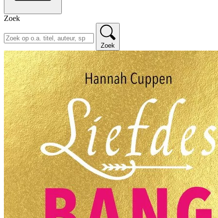
Zoek
Zoek