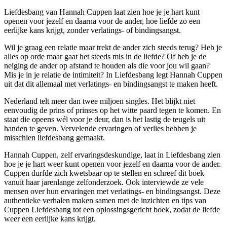
Liefdesbang van Hannah Cuppen laat zien hoe je je hart kunt
openen voor jezelf en daarna voor de ander, hoe liefde zo een
eerlijke kans krijgt, zonder verlatings- of bindingsangst.
Wil je graag een relatie maar trekt de ander zich steeds terug? Heb je
alles op orde maar gaat het steeds mis in de liefde? Of heb je de
neiging de ander op afstand te houden als die voor jou wil gaan?
Mis je in je relatie de intimiteit? In Liefdesbang legt Hannah Cuppen
uit dat dit allemaal met verlatings- en bindingsangst te maken heeft.
Nederland telt meer dan twee miljoen singles. Het blijkt niet
eenvoudig de prins of prinses op het witte paard tegen te komen. En
staat die opeens wél voor je deur, dan is het lastig de teugels uit
handen te geven. Vervelende ervaringen of verlies hebben je
misschien liefdesbang gemaakt.
Hannah Cuppen, zelf ervaringsdeskundige, laat in Liefdesbang zien
hoe je je hart weer kunt openen voor jezelf en daarna voor de ander.
Cuppen durfde zich kwetsbaar op te stellen en schreef dit boek
vanuit haar jarenlange zelfonderzoek. Ook interviewde ze vele
mensen over hun ervaringen met verlatings- en bindingsangst. Deze
authentieke verhalen maken samen met de inzichten en tips van
Cuppen Liefdesbang tot een oplossingsgericht boek, zodat de liefde
weer een eerlijke kans krijgt.