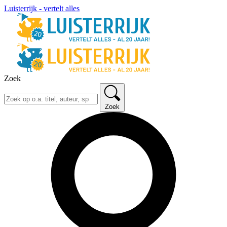
Luisterrijk - vertelt alles
Zoek
Zoek