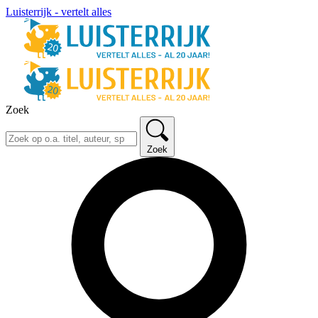
Luisterrijk - vertelt alles
Zoek
Zoek