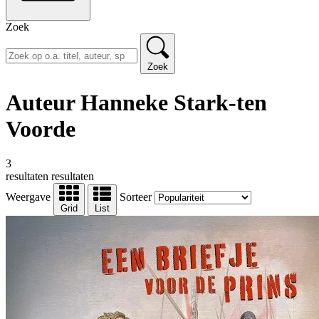
Zoek
Zoek
Auteur Hanneke Stark-ten
Voorde
3
resultaten
resultaten
Weergave
Sorteer
Grid
List