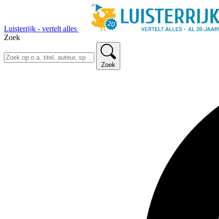
Luisterrijk - vertelt alles
Zoek
Zoek