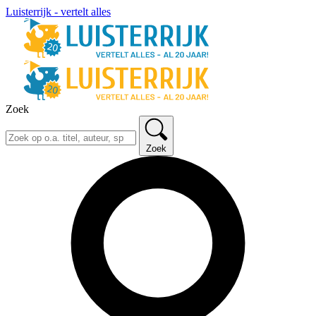
Luisterrijk - vertelt alles
Zoek
Zoek