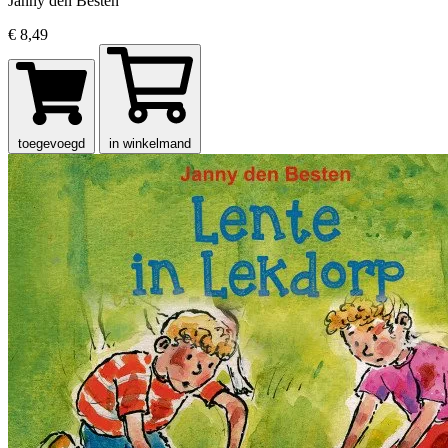
Janny den Besten
€ 8,49
toegevoegd
in winkelmand