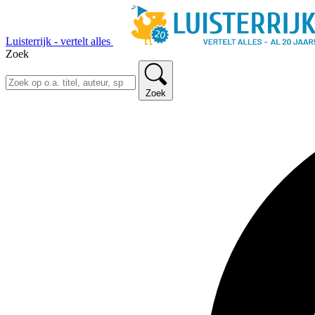
Luisterrijk - vertelt alles
Zoek
Zoek