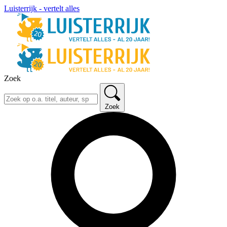
Luisterrijk - vertelt alles
Zoek
Zoek