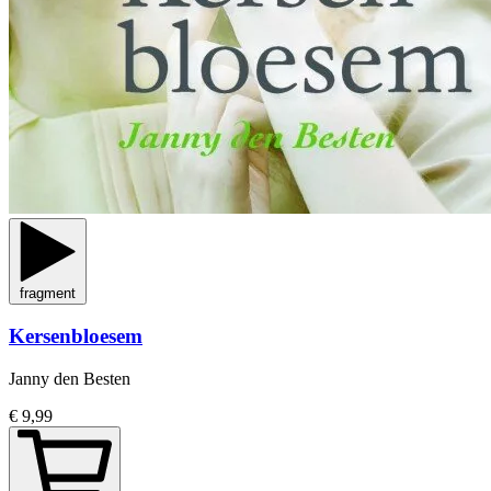
fragment
Kersenbloesem
Janny den Besten
€ 9,99