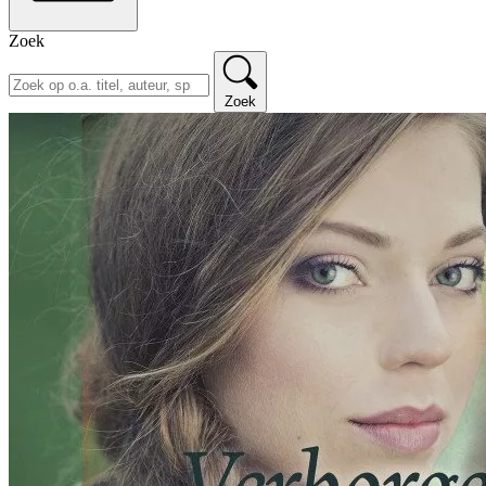
Zoek
Zoek