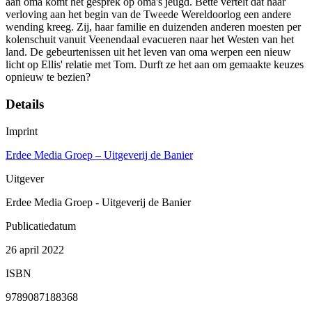
aan oma komt het gesprek op oma's jeugd. Bette vertelt dat haar
verloving aan het begin van de Tweede Wereldoorlog een andere
wending kreeg. Zij, haar familie en duizenden anderen moesten per
kolenschuit vanuit Veenendaal evacueren naar het Westen van het
land. De gebeurtenissen uit het leven van oma werpen een nieuw
licht op Ellis' relatie met Tom. Durft ze het aan om gemaakte keuzes
opnieuw te bezien?
Details
Imprint
Erdee Media Groep – Uitgeverij de Banier
Uitgever
Erdee Media Groep - Uitgeverij de Banier
Publicatiedatum
26 april 2022
ISBN
9789087188368