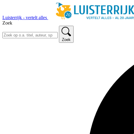
Luisterrijk - vertelt alles
Zoek
Zoek