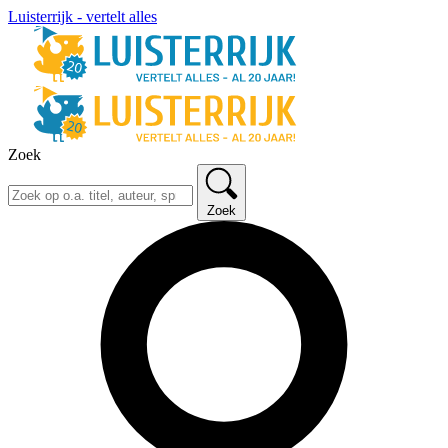
Luisterrijk - vertelt alles
Zoek
Zoek