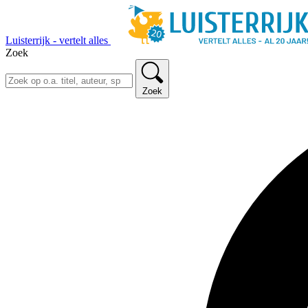
Luisterrijk - vertelt alles
Zoek
Zoek