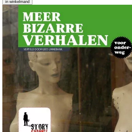
in winkelmand