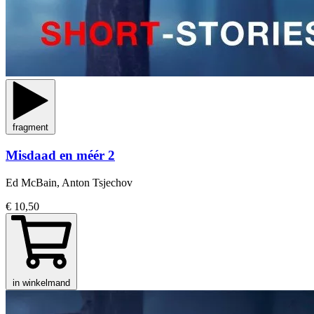
fragment
Misdaad en méér 2
Ed McBain, Anton Tsjechov
€ 10,50
in winkelmand