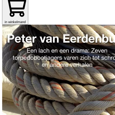
in winkelmand