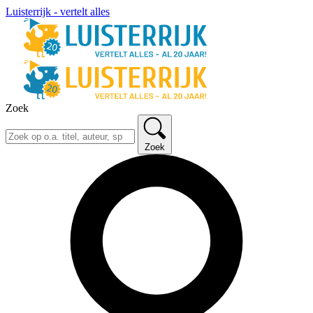
Luisterrijk - vertelt alles
Zoek
Zoek