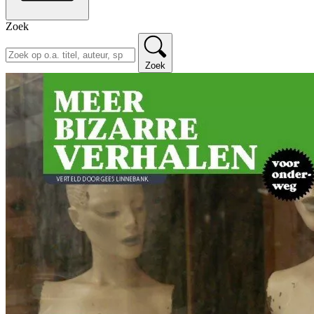
Zoek
Zoek