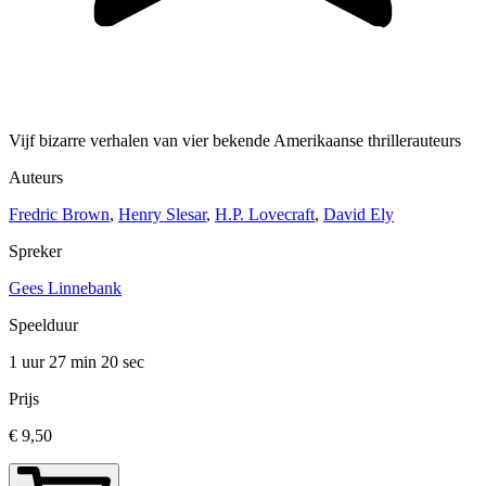
Vijf bizarre verhalen van vier bekende Amerikaanse thrillerauteurs
Auteurs
Fredric Brown
,
Henry Slesar
,
H.P. Lovecraft
,
David Ely
Spreker
Gees Linnebank
Speelduur
1 uur 27 min
20 sec
Prijs
€ 9,50