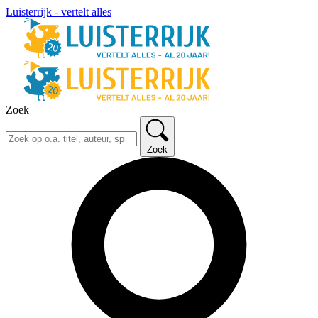
Luisterrijk - vertelt alles
Zoek
Zoek