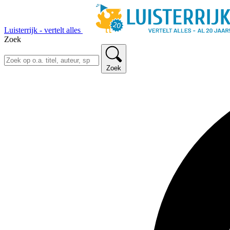
Luisterrijk - vertelt alles
Zoek
Zoek