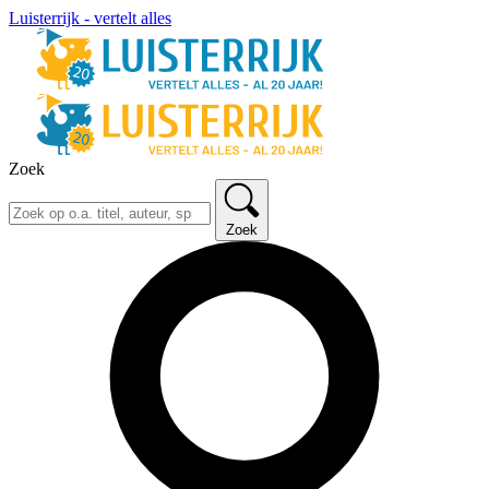
Luisterrijk - vertelt alles
Zoek
Zoek