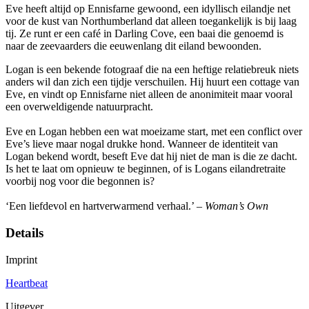
Eve heeft altijd op Ennisfarne gewoond, een idyllisch eilandje net
voor de kust van Northumberland dat alleen toegankelijk is bij laag
tij. Ze runt er een café in Darling Cove, een baai die genoemd is
naar de zeevaarders die eeuwenlang dit eiland bewoonden.
Logan is een bekende fotograaf die na een heftige relatiebreuk niets
anders wil dan zich een tijdje verschuilen. Hij huurt een cottage van
Eve, en vindt op Ennisfarne niet alleen de anonimiteit maar vooral
een overweldigende natuurpracht.
Eve en Logan hebben een wat moeizame start, met een conflict over
Eve’s lieve maar nogal drukke hond. Wanneer de identiteit van
Logan bekend wordt, beseft Eve dat hij niet de man is die ze dacht.
Is het te laat om opnieuw te beginnen, of is Logans eilandretraite
voorbij nog voor die begonnen is?
‘Een liefdevol en hartverwarmend verhaal.’ –
Woman’s Own
Details
Imprint
Heartbeat
Uitgever