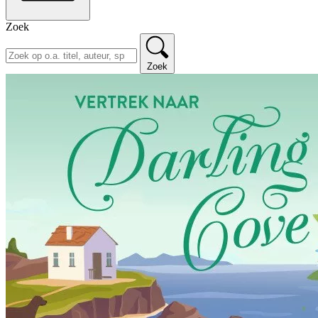
Zoek
Zoek