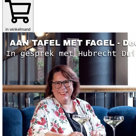
in winkelmand