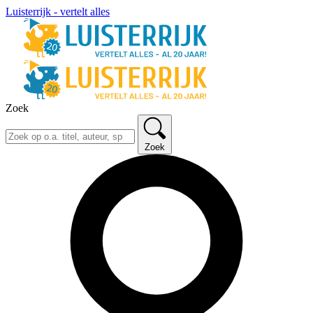
Luisterrijk - vertelt alles
Zoek
Zoek