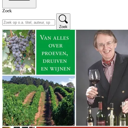
Zoek
Zoek