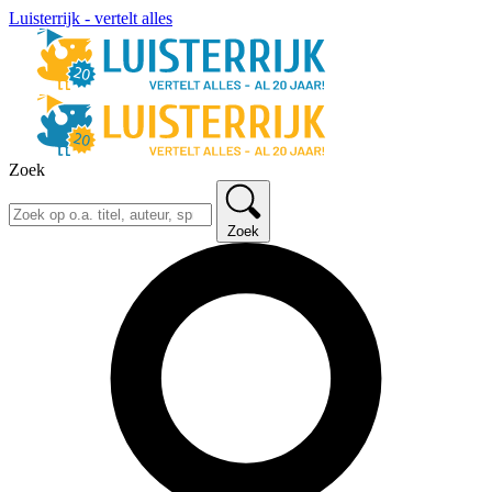
Luisterrijk - vertelt alles
Zoek
Zoek