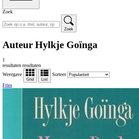
Zoek
Zoek
Auteur Hylkje Goïnga
1
resultaten
resultaten
Weergave
Sorteer
Grid
List
Fries