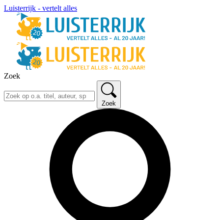
Luisterrijk - vertelt alles
Zoek
Zoek