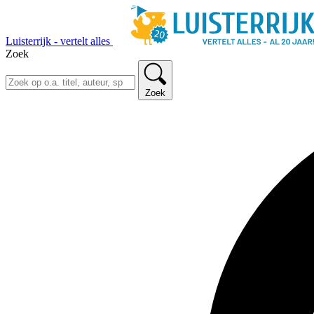
Luisterrijk - vertelt alles
Zoek
Zoek