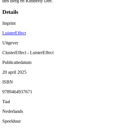
den Berg en Kimberly Dée.
Details
Imprint
LuisterEffect
Uitgever
ClusterEffect - LuisterEffect
Publicatiedatum
20 april 2025
ISBN
9789464937671
Taal
Nederlands
Speelduur