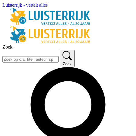
Luisterrijk - vertelt alles
Zoek
Zoek