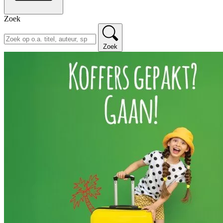
Zoek
Zoek