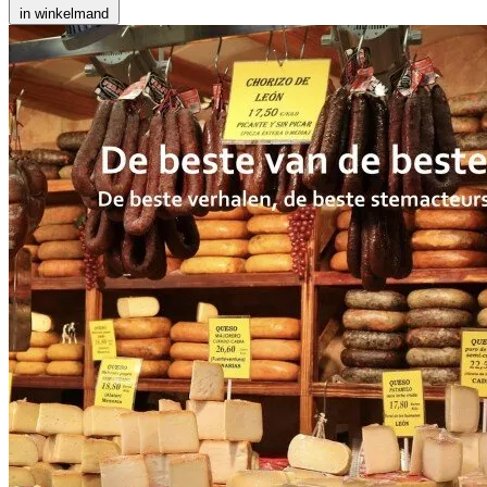
in winkelmand