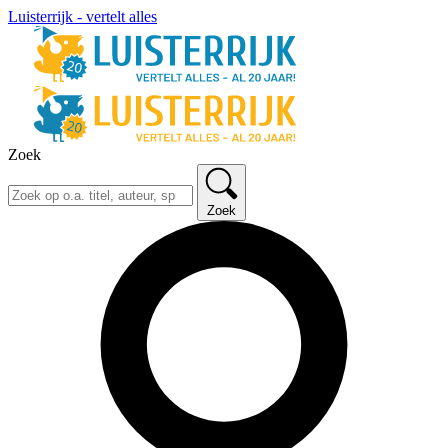
Luisterrijk - vertelt alles
Zoek
Zoek