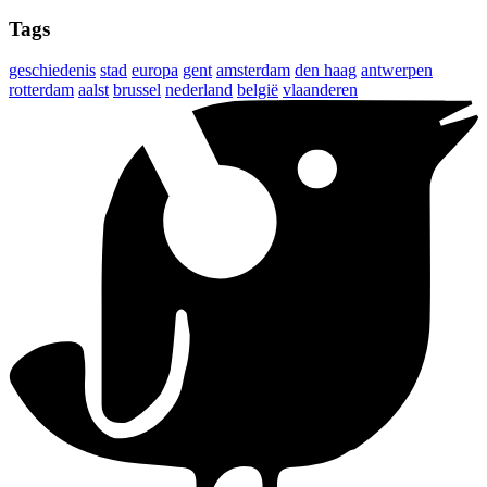
Tags
geschiedenis
stad
europa
gent
amsterdam
den haag
antwerpen
rotterdam
aalst
brussel
nederland
belgië
vlaanderen