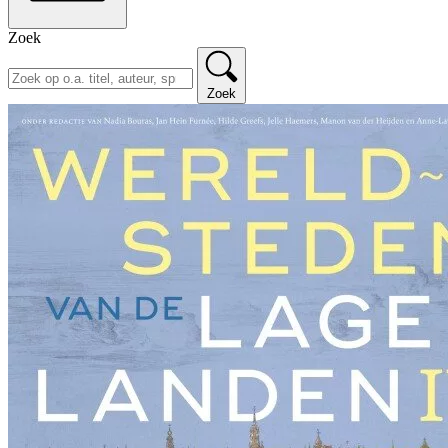
Zoek
Zoek