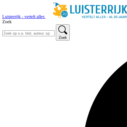
Luisterrijk - vertelt alles
Zoek
Zoek