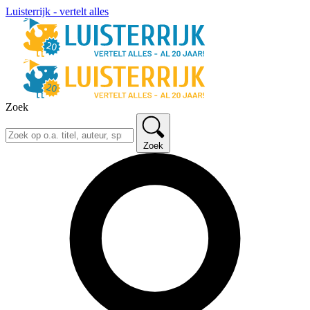
Luisterrijk - vertelt alles
Zoek
Zoek