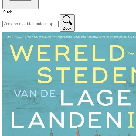
Zoek
Zoek