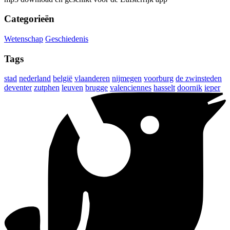
Categorieën
Wetenschap
Geschiedenis
Tags
stad
nederland
belgië
vlaanderen
nijmegen
voorburg
de zwinsteden
deventer
zutphen
leuven
brugge
valenciennes
hasselt
doornik
ieper