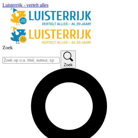
Luisterrijk - vertelt alles
Zoek
Zoek