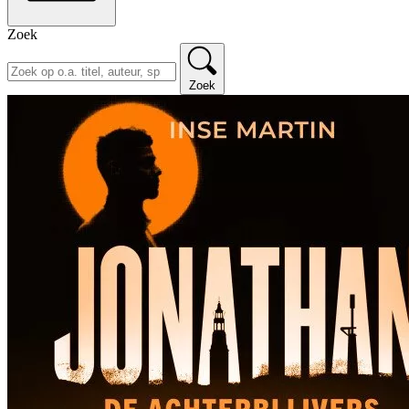
Zoek
Zoek