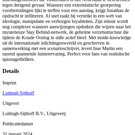
tegen dreigend gevaar. Wanneer een extremistische groepering
voorbereidingen lijkt te treffen voor een aanslag, krijgt Jonathan de
opdracht te infiltreren. Al snel raakt hij verstrikt in een web van
ideologie, manipulatie en verborgen loyaliteiten. Zijn missie wordt
nog complexer wanneer aanwijzingen opduiken die wijzen naar het
mysterieuze Stay Behind-netwerk, de geheime verzetsstructuur die
tijdens de Koude Oorlog in stilte actief bleef. Met inside-knowledge
uit de internationale inlichtingenwereld en geschreven in
samenwerking met een scenarioschrijver, levert Inse Martin een
razend spannende luisterervaring. Perfect voor fans van realistische
spionagethrillers.
Details
Imprint
Luitingh Sijthoff
Uitgever
Luitingh-Sijthoff B.V., Uitgeverij
Publicatiedatum
31 januari 2024