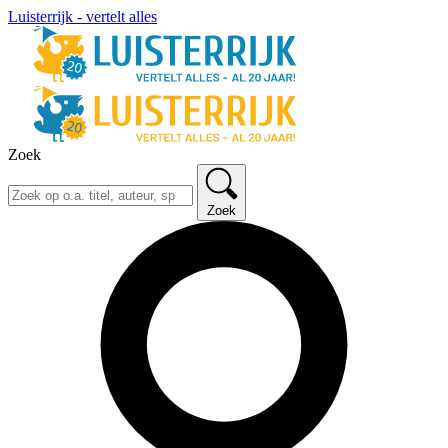
Luisterrijk - vertelt alles
Zoek
Zoek