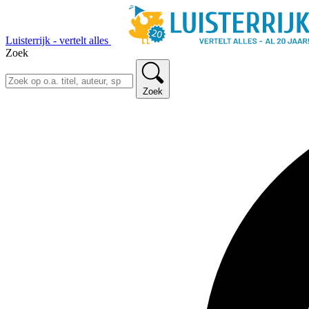
Luisterrijk - vertelt alles
Zoek
Zoek