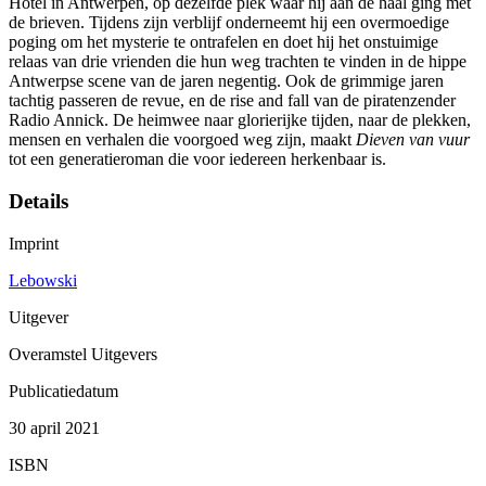
Hotel in Antwerpen, op dezelfde plek waar hij aan de haal ging met
de brieven. Tijdens zijn verblijf onderneemt hij een overmoedige
poging om het mysterie te ontrafelen en doet hij het onstuimige
relaas van drie vrienden die hun weg trachten te vinden in de hippe
Antwerpse scene van de jaren negentig. Ook de grimmige jaren
tachtig passeren de revue, en de rise and fall van de piratenzender
Radio Annick. De heimwee naar glorierijke tijden, naar de plekken,
mensen en verhalen die voorgoed weg zijn, maakt
Dieven van vuur
tot een generatieroman die voor iedereen herkenbaar is.
Details
Imprint
Lebowski
Uitgever
Overamstel Uitgevers
Publicatiedatum
30 april 2021
ISBN