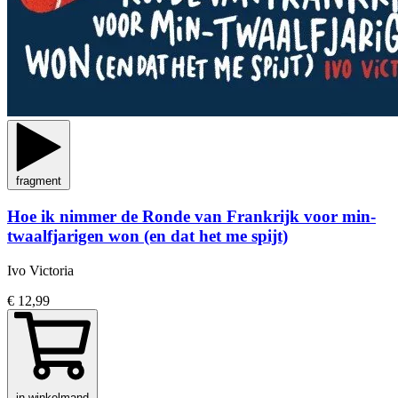
fragment
Hoe ik nimmer de Ronde van Frankrijk voor min-
twaalfjarigen won (en dat het me spijt)
Ivo Victoria
€ 12,99
in winkelmand