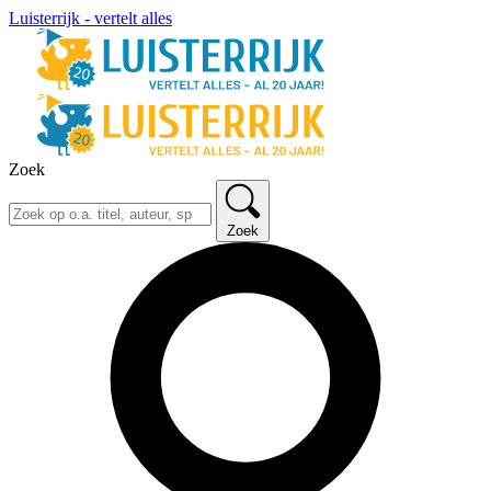
Luisterrijk - vertelt alles
Zoek
Zoek