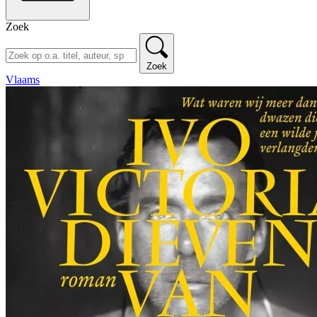
Zoek
Zoek
Vlaams