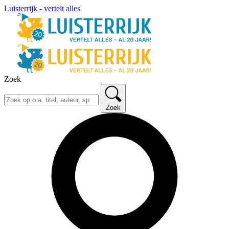
Luisterrijk - vertelt alles
Zoek
Zoek