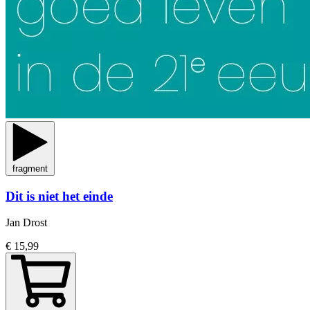
fragment
Dit is niet het einde
Jan Drost
€ 15,99