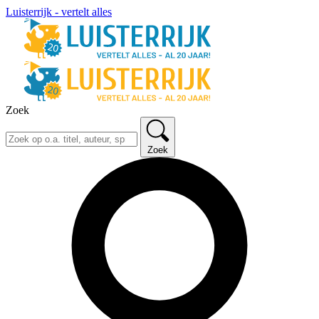
Luisterrijk - vertelt alles
Zoek
Zoek