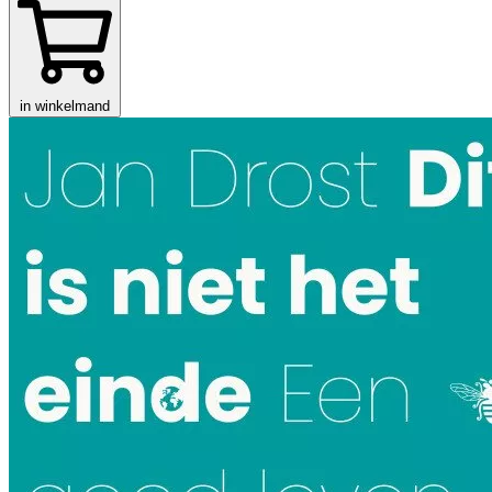
in winkelmand