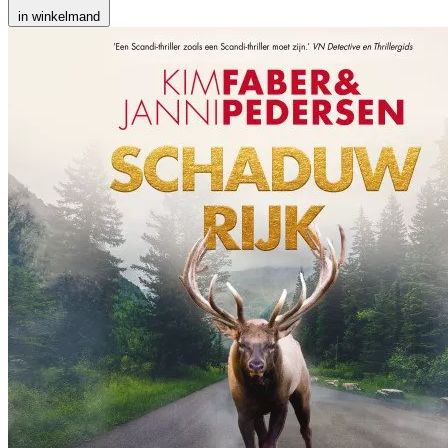
in winkelmand