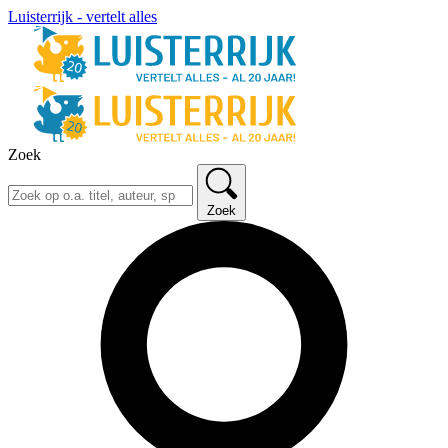
Luisterrijk - vertelt alles
Zoek
Zoek