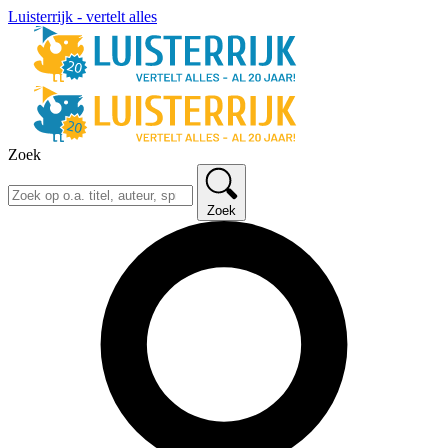
Luisterrijk - vertelt alles
Zoek
Zoek