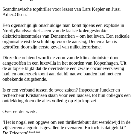
Scandinavische topthriller voor lezers van Lars Kepler en Jussi
Adler-Olsen.
Een ogenschijnlijk onschuldige man komt tijdens een explosie in
Nordjyllandsværket – een van de laatste kolengestookte
elektriciteitscentrales van Denemarken – om het leven. Een radicale
organisatie eist de schuld op voor de aanslag; Denemarken is
getroffen door zijn eerste geval van milieuterrorisme.
Diezelfde ochtend wordt de zoon van de klimaatminister dood
aangetroffen in een luxevilla in het noorden van Kopenhagen. Uit
de autopsie blijkt dat de overledene een zware cocaïneverslaving
had, en onderzoek toont aan dat hij nauwe banden had met een
onbekende drugsbende.
Is er een verband tussen de twee zaken? Inspecteur Juncker en
rechercheur Kristiansen staan voor een raadsel, tot hun collega’s een
ontdekking doen die alles volledig op zijn kop zet…
Over eerder werk:
‘Het is nogal een opgave om een thrillerdebuut dat wereldwijd in de
vijfsterrencategorie is gevallen te evenaren. En toch is dat gelukt!’
De Telegraaf
*****