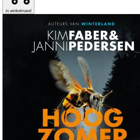
in winkelmand