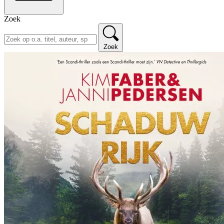
Zoek
Zoek