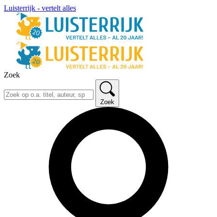
Luisterrijk - vertelt alles
Zoek
Zoek