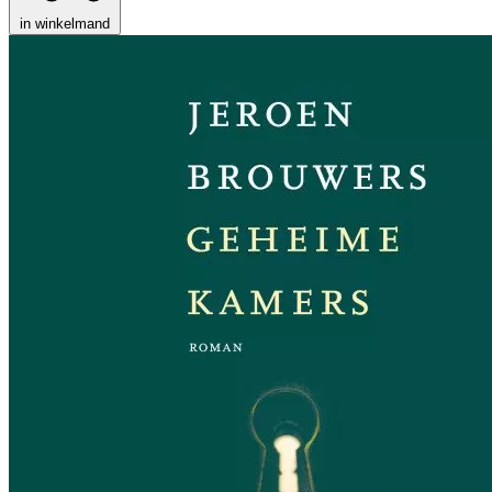
in winkelmand