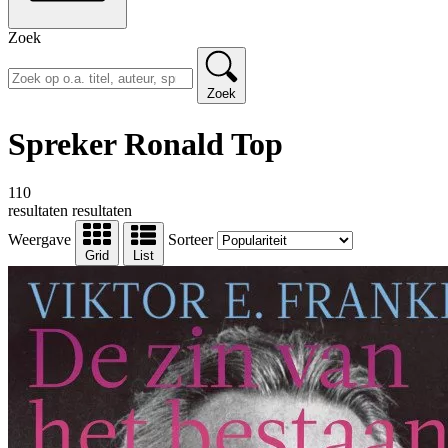
Zoek
Zoek
Spreker Ronald Top
110
resultaten
resultaten
Weergave
Sorteer
Grid
List