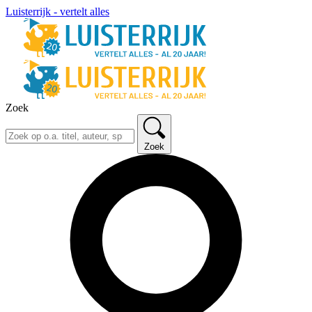
Luisterrijk - vertelt alles
Zoek
Zoek