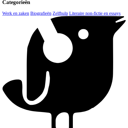
Categorieën
Werk en zaken
Biografieën
Zelfhulp
Literaire non-fictie en essays