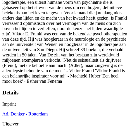
logotherapie, een uiterst humane vorm van psychiatrie die is
gebaseerd op het streven van de mens om een hogere, definitieve
betekenis aan het leven te geven. Voor iemand die jarenlang niets
anders dan lijden en de macht van het kwaad heeft gezien, is Frankl
verrassend optimistisch over het vermogen van de mens om zich
boven het lijden te verheffen, door de keuze 'het lijden waardig te
zijn'. Viktor E. Frankl was een van de bekendste psychotherapeuten
van deze tijd. Hij was hoogleraar in de neurologie en de psychiatrie
aan de universiteit van Wenen en hoogleraar in de logotherapie aan
de universiteit van San Diego. Hij schreef 39 boeken, die vertaald
werden in 50 talen. Van De zin van het bestaan zijn wereldwijd
miljoenen exemplaren verkocht. 'Niet de seksualiteit als drijfveer
(Freud), niet de behoefte aan macht (Adler), maar zingeving is de
allerdiepste behoefte van de mens' - Viktor Frankl 'Viktor Frankl is
een belangrijke inspirator voor mij' - Machteld Huber 'Een heel
mooi boek' - Esther van Fenema
Details
Imprint
Ad. Donker - Rotterdam
Uitgever