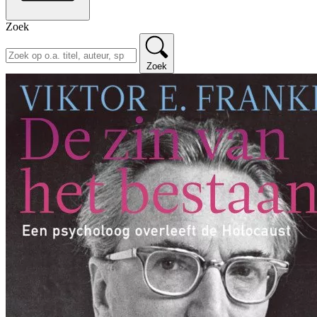
Zoek
Zoek