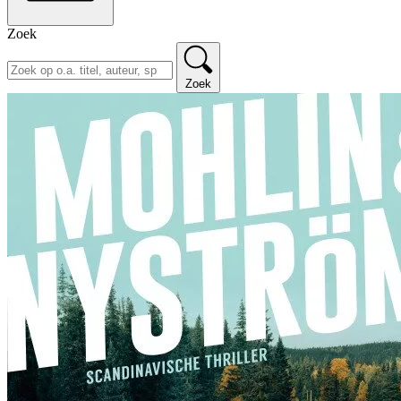
Zoek
Zoek