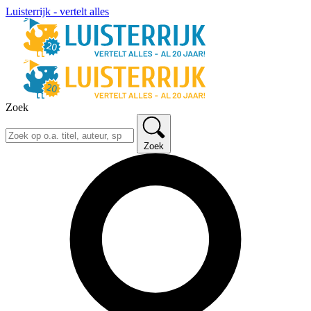
Luisterrijk - vertelt alles
Zoek
Zoek