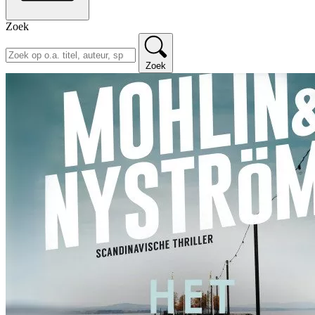
Zoek
Zoek