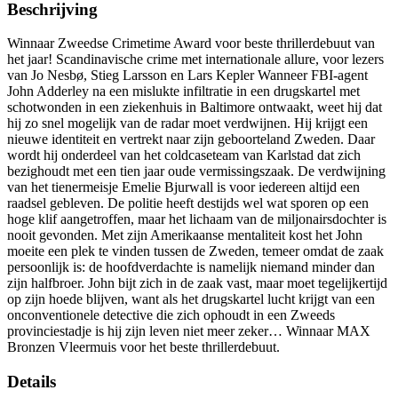
Beschrijving
Winnaar Zweedse Crimetime Award voor beste thrillerdebuut van
het jaar! Scandinavische crime met internationale allure, voor lezers
van Jo Nesbø, Stieg Larsson en Lars Kepler Wanneer FBI-agent
John Adderley na een mislukte infiltratie in een drugskartel met
schotwonden in een ziekenhuis in Baltimore ontwaakt, weet hij dat
hij zo snel mogelijk van de radar moet verdwijnen. Hij krijgt een
nieuwe identiteit en vertrekt naar zijn geboorteland Zweden. Daar
wordt hij onderdeel van het coldcaseteam van Karlstad dat zich
bezighoudt met een tien jaar oude vermissingszaak. De verdwijning
van het tienermeisje Emelie Bjurwall is voor iedereen altijd een
raadsel gebleven. De politie heeft destijds wel wat sporen op een
hoge klif aangetroffen, maar het lichaam van de miljonairsdochter is
nooit gevonden. Met zijn Amerikaanse mentaliteit kost het John
moeite een plek te vinden tussen de Zweden, temeer omdat de zaak
persoonlijk is: de hoofdverdachte is namelijk niemand minder dan
zijn halfbroer. John bijt zich in de zaak vast, maar moet tegelijkertijd
op zijn hoede blijven, want als het drugskartel lucht krijgt van een
onconventionele detective die zich ophoudt in een Zweeds
provinciestadje is hij zijn leven niet meer zeker… Winnaar MAX
Bronzen Vleermuis voor het beste thrillerdebuut.
Details