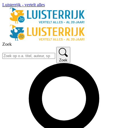
Luisterrijk - vertelt alles
Zoek
Zoek