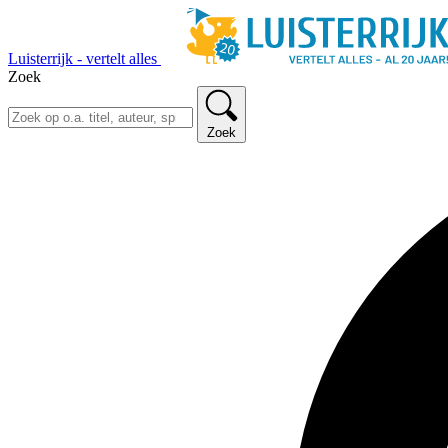
Luisterrijk - vertelt alles
Zoek
Zoek