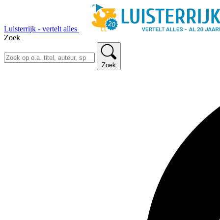
Luisterrijk - vertelt alles
Zoek
Zoek