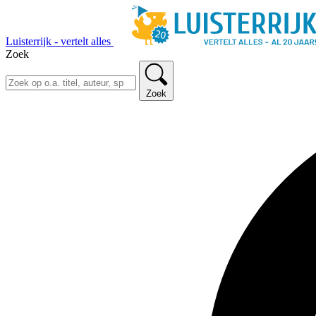
Luisterrijk - vertelt alles
Zoek
Zoek