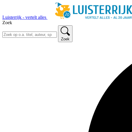
Luisterrijk - vertelt alles
Zoek
Zoek