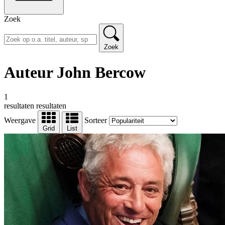
Zoek
Zoek
Auteur John Bercow
1
resultaten
resultaten
Weergave
Sorteer
Grid
List