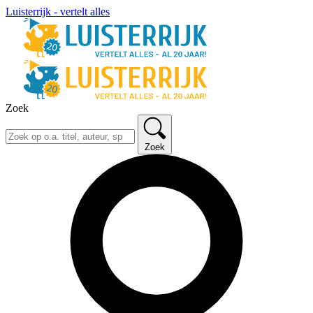
Luisterrijk - vertelt alles
Zoek
Zoek