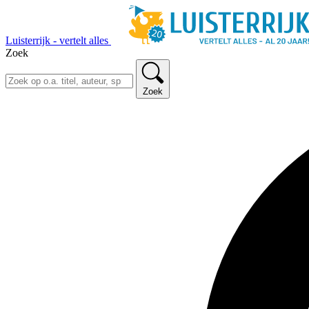
Luisterrijk - vertelt alles
Zoek
Zoek