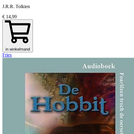
J.R.R. Tolkien
€ 14,99
in winkelmand
Fries