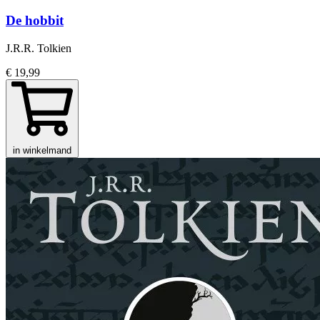
De hobbit
J.R.R. Tolkien
€ 19,99
in winkelmand