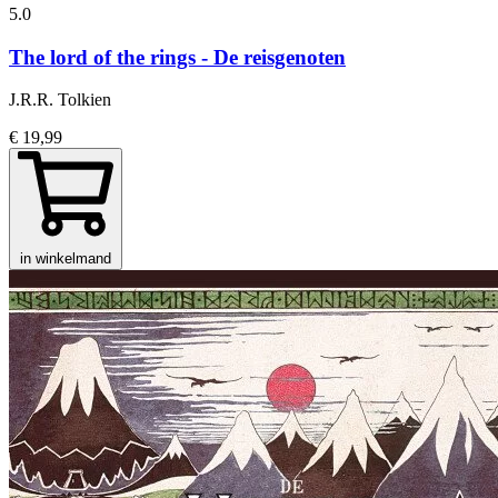
5.0
The lord of the rings - De reisgenoten
J.R.R. Tolkien
€ 19,99
in winkelmand