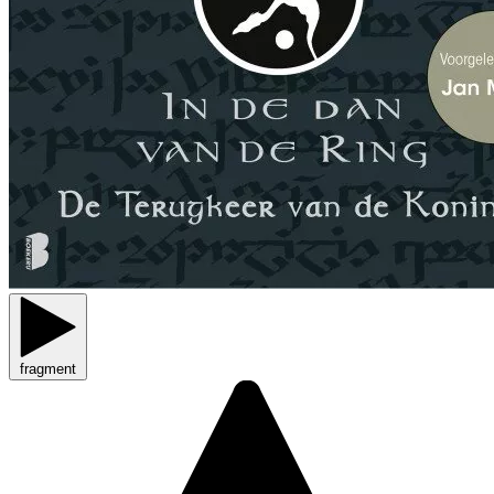
fragment