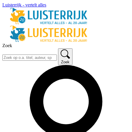
Luisterrijk - vertelt alles
Zoek
Zoek