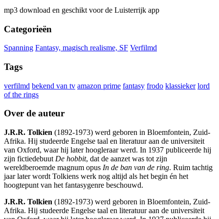
mp3 download en geschikt voor de Luisterrijk app
Categorieën
Spanning
Fantasy, magisch realisme, SF
Verfilmd
Tags
verfilmd
bekend van tv
amazon prime
fantasy
frodo
klassieker
lord
of the rings
Over de auteur
J.R.R. Tolkien
(1892-1973) werd geboren in Bloemfontein, Zuid-
Afrika. Hij studeerde Engelse taal en literatuur aan de universiteit
van Oxford, waar hij later hoogleraar werd. In 1937 publiceerde hij
zijn fictiedebuut
De hobbit
, dat de aanzet was tot zijn
wereldberoemde magnum opus
In de ban van de ring
. Ruim tachtig
jaar later wordt Tolkiens werk nog altijd als het begin én het
hoogtepunt van het fantasygenre beschouwd.
J.R.R. Tolkien
(1892-1973) werd geboren in Bloemfontein, Zuid-
Afrika. Hij studeerde Engelse taal en literatuur aan de universiteit