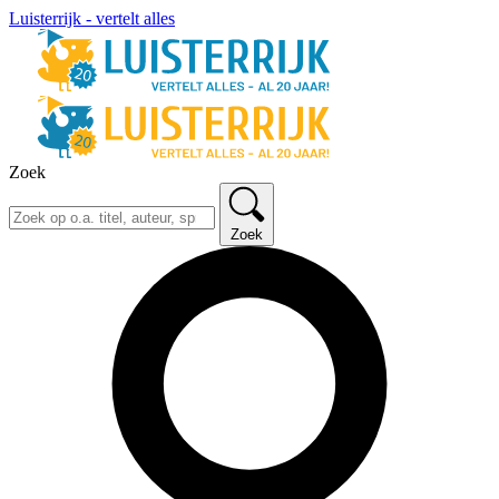
Luisterrijk - vertelt alles
Zoek
Zoek