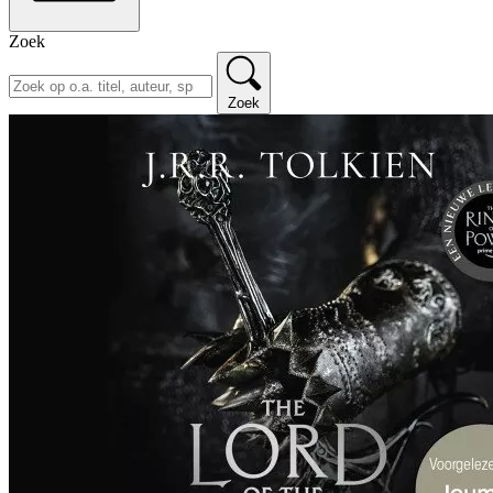
Zoek
Zoek