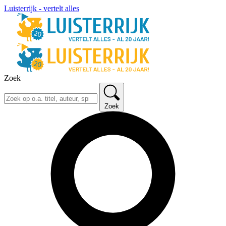
Luisterrijk - vertelt alles
Zoek
Zoek